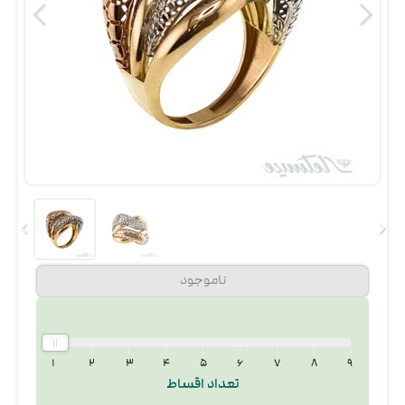
۱
۲
۳
۴
۵
۶
۷
۸
۹
تعداد اقساط