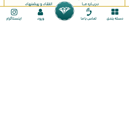
دربـاره مـا
انتقاد و پیشنهاد
ثبت سفارش
دسته بندی
تماس با ما
ورود
اینستاگرام
راهنمای ثبت نام
راهنمای خرید
ما را در شبکه های اجتماعی دنبال کنید
گالـری طـلا لـوکسیـدو
در گالری لوکسیدو با تنوع بی نظیر و قیمت مناسب هر آنچه از طلا نیاز دارید در
اختیار شما قرار میگیرد. از بزرگترین مزایای خرید طلا در لوکسیدو فراهم کردن
شرایط خرید به صورت
نقد و اقساط
برای شما عزیزان است. همچنین این
مجموعه کسب تجربه خریدی لذت بخش و رضایت مشتریان را جزو اهداف
اصلی خود قرار داده است. شما در گالری لوکسیدو با تنوع بی نظیری از طلای
لوکس و مینیمال روبرو خواهید شد که شامل
گوشواره
،
گردنبند
،
پلاک
،
زنجیر
،
دستبند
،
انگشتر
،
نیم ست
و
سرویس طلا
می باشند و سعی بر این بوده که