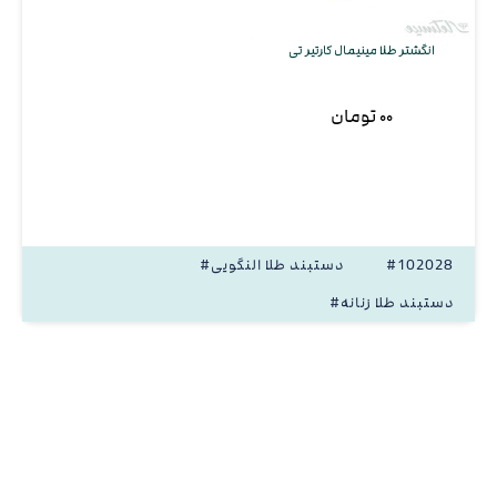
انگشتر طلا مینیمال کارتیر تی
۰۰ تومان
#102028
#دستبند طلا النگویی
#دستبند طلا زنانه