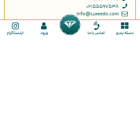
۰۲۱۵۵۵۹۷۵۳۸
Info@Luxeedo.com
بیشتر بدانید
ارتباطات
دسته بندی
تماس با ما
ورود
اینستاگرام
حریم خصوصی
تمـاس بـا مـا
دربـاره مـا
انتقاد و پیشنهاد
ثبت سفارش
راهنمای ثبت نام
راهنمای خرید
ما را در شبکه های اجتماعی دنبال کنید
گالـری طـلا لـوکسیـدو
در گالری لوکسیدو با تنوع بی نظیر و قیمت مناسب هر آنچه از طلا نیاز دارید در