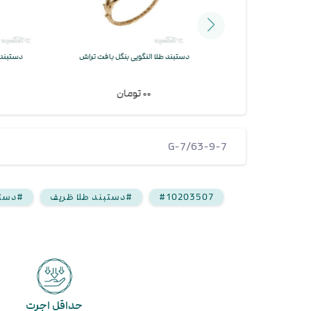
گویی بنگل گره تراش
دستبند طلا النگویی بنگل بافت تراش
دستبند طلا 
۰۰ تومان
۰۰ تومان
G-7/63-9-7
#10203507
#دستبند طلا ظریف
#دستب
حداقل اجرت