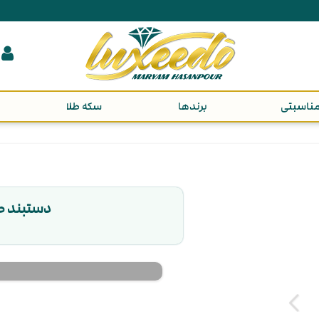
ناسبتی
برندها
سکه طلا
دستبند ط