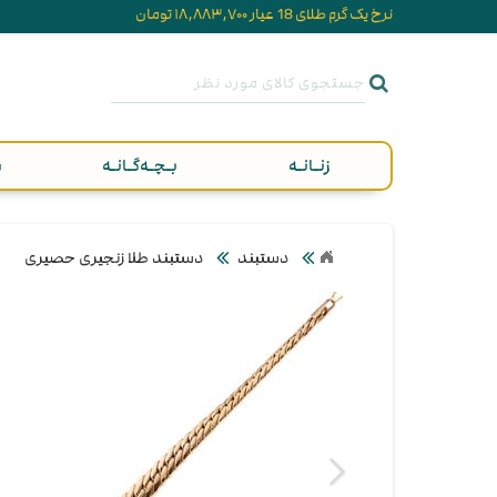
نرخ یک گرم طلای 18 عیار ۱۸,۸۸۳,۷۰۰ تومان
زنـانـه
بـچـه‌گـانـه
م
دستبند
دستبند طلا زنجیری حصیری