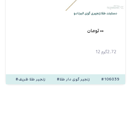
دستبند طلا زنجیری گوی البرنادو
۰۰ تومان
2.72گرم 12
#106039
#زنجیر گوی دار طلا
#زنجیر طلا ظریف