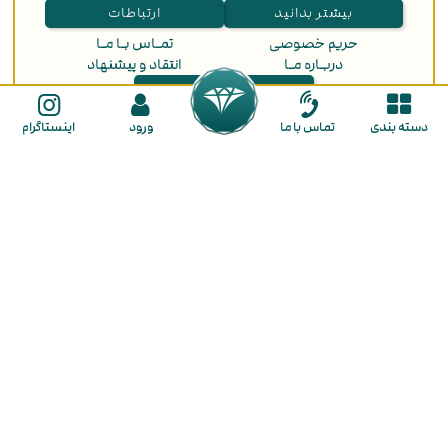
بیشتر بدانید
ارتباطات
حریم خصوصی
تمـاس بـا مـا
دربـاره مـا
انتقاد و پیشنهاد
ثبت سفارش
راهنمای ثبت نام
دسته بندی
تماس با ما
ورود
اینستاگرام
راهنمای خرید
ما را در شبکه های اجتماعی دنبال کنید
گالـری طـلا لـوکسیـدو
در گالری لوکسیدو با تنوع بی نظیر و قیمت مناسب هر آنچه از طلا نیاز دارید در
اختیار شما قرار میگیرد. از بزرگترین مزایای خرید طلا در لوکسیدو فراهم کردن
شرایط خرید به صورت
نقد و اقساط
برای شما عزیزان است. همچنین این
مجموعه کسب تجربه خریدی لذت بخش و رضایت مشتریان را جزو اهداف
اصلی خود قرار داده است. شما در گالری لوکسیدو با تنوع بی نظیری از طلای