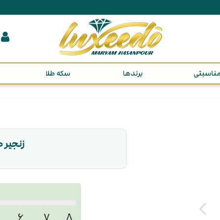
ناسبتی
برندها
سکه طلا
زنجیر طل
۶
۷
۸