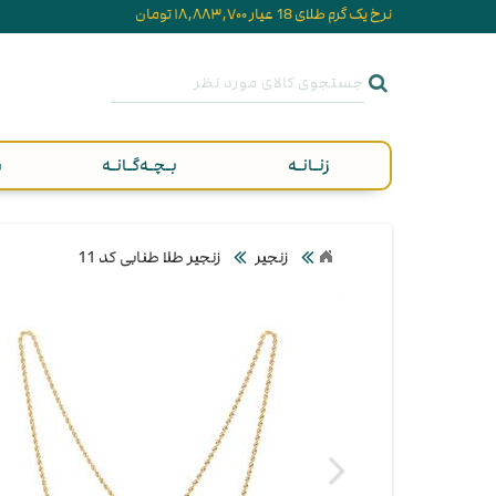
نرخ یک گرم طلای 18 عیار ۱۸,۸۸۳,۷۰۰ تومان
زنـانـه
بـچـه‌گـانـه
م
زنجیر
زنجیر طلا طنابی کد 11