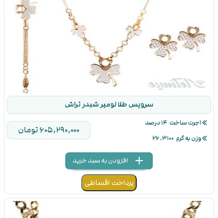
مجموع پرداختی ۷۶۰,۰۷۷,۱۰۰ تومان
سرویس طلا لومیر شبدر تراش
اجرت ساخت
۱۴ درصد
۶۰۵,۲۹۰,۰۰۰ تومان
وزن به گرم
۲۶.۳۱۰۰
add
delete
remove