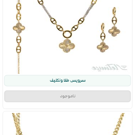
سرویس طلا ونکلیف