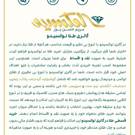
گالـری طـلا لـوکسیـدو
در گالری لوکسیدو با تنوع بی نظیر و قیمت مناسب هر آنچه از طلا نیاز دارید در
اختیار شما قرار میگیرد. از بزرگترین مزایای خرید طلا در لوکسیدو فراهم کردن
شرایط خرید به صورت
نقد و اقساط
برای شما عزیزان است. همچنین این
مجموعه کسب تجربه خریدی لذت بخش و رضایت مشتریان را جزو اهداف
اصلی خود قرار داده است. شما در گالری لوکسیدو با تنوع بی نظیری از طلای
لوکس و مینیمال روبرو خواهید شد که شامل
گوشواره
،
گردنبند
،
پلاک
،
زنجیر
،
دستبند
،
انگشتر
،
نیم ست
و
سرویس طلا
می باشند و سعی بر این بوده که
تمامی سلیقه ها را پوشش دهیم و سبک های مدرن، کلاسیک و ظریف را در تنوع
کالایی مجموعه بگنجانیم. این تنوع بالا به کاربران این امکان را میدهد که نسبت
به نیاز و سلیقه خود، بهترین انتخاب را داشته باشند و با حداقل میزان اجرت
بتوانند خرید طلای دلخواه خود را به صورت نقد و اقساط انجام دهند.
خرید
قسطی طلا در گالری لوکسیدو
این امکان را فراهم کرده که بدون فشار مالی،بدون
ضامن و چک طلای مدنظر خود را خریداری کرده و هزینه آن را به صورت ماهیانه
پرداخت کنید.