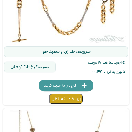
سرویس طلا زرد و سفید حوا
اجرت ساخت
۱۹ درصد
۵۳۶,۵۰۰,۰۰۰ تومان
وزن به گرم
۲۲.۳۴۰۰
add
delete
remove
۱
۲
۳
۴
۵
۶
۷
۸
۹