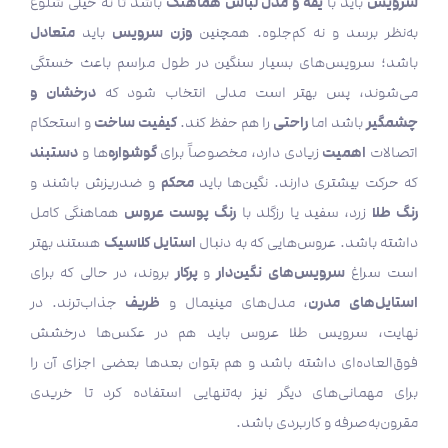
سرویس
یقه و مدل لباس هماهنگ
باید با
باشد تا نه خیلی شلوغ
وزن سرویس
متعادل
به‌نظر برسد و نه کم‌جلوه. همچنین
باید
باشد؛ سرویس‌های بسیار سنگین در طول مراسم باعث خستگی
درخشان و
می‌شوند، پس بهتر است مدلی انتخاب شود که
چشمگیر
راحتی
کیفیت ساخت
باشد اما
را هم حفظ کند.
و استحکام
اهمیت
گوشواره‌
دستبند
اتصالات
زیادی دارد، مخصوصاً برای
ها و
محکم
که حرکت بیشتری دارند. نگین‌ها باید
و ضدریزش باشند و
رنگ طلا
رنگ پوست عروس
زرد، سفید یا رزگلد با
هماهنگی کامل
استایل کلاسیک
داشته باشد. عروس‌هایی که به دنبال
هستند بهتر
سرویس‌های نگین‌دار
پرکار
است سراغ
و
بروند، در حالی که برای
استایل‌های مدرن
ظریف
، مدل‌های مینیمال و
جذاب‌ترند. در
نهایت، سرویس طلا عروس باید هم در عکس‌ها درخشش
فوق‌العاده‌ای داشته باشد و هم بتوان بعدها بعضی اجزای آن را
برای مهمانی‌های دیگر نیز به‌تنهایی استفاده کرد تا خریدی
مقرون‌به‌صرفه و کاربردی باشد.