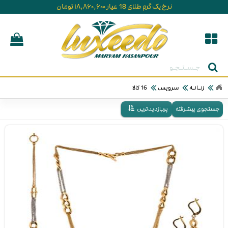
نرخ یک گرم طلای 18 عیار ۱۸,۸۶۰,۶۰۰ تومان
جستجو
زنـانـه
سرویس
16 کالا
جستجوی پیشرفته
پربازدیدترین