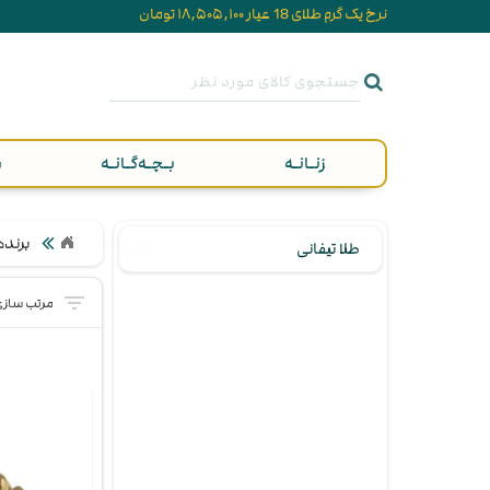
نرخ یک گرم طلای 18 عیار ۱۸,۵۰۵,۱۰۰ تومان
زنـانـه
بـچـه‌گـانـه
م
برنده
طلا تیفانی