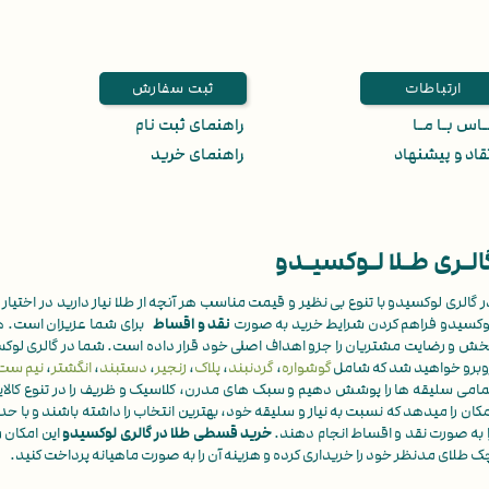
ارتباطات
ثبت سفارش
اس بـا مـا
راهنمای ثبت نام
قاد و پیشنهاد
راهنمای خرید
الـری طـلا لـوکسیـدو
ر گالری لوکسیدو با تنوع بی نظیر و قیمت مناسب هر آنچه از طلا نیاز دارید در اختیار ش
وکسیدو فراهم کردن شرایط خرید به صورت
نقد و اقساط
برای شما عزیزان است. 
خش و رضایت مشتریان را جزو اهداف اصلی خود قرار داده است. شما در گالری لوکسی
وبرو خواهید شد که شامل
گوشواره
،
گردنبند
،
پلاک
،
زنجیر
،
دستبند
،
انگشتر
،
نیم ست
مامی سلیقه ها را پوشش دهیم و سبک های مدرن، کلاسیک و ظریف را در تنوع کالایی مج
مکان را میدهد که نسبت به نیاز و سلیقه خود، بهترین انتخاب را داشته باشند و با ح
ا به صورت نقد و اقساط انجام دهند.
خرید قسطی طلا در گالری لوکسیدو
این امکان 
ک طلای مدنظر خود را خریداری کرده و هزینه آن را به صورت ماهیانه پرداخت کنید.