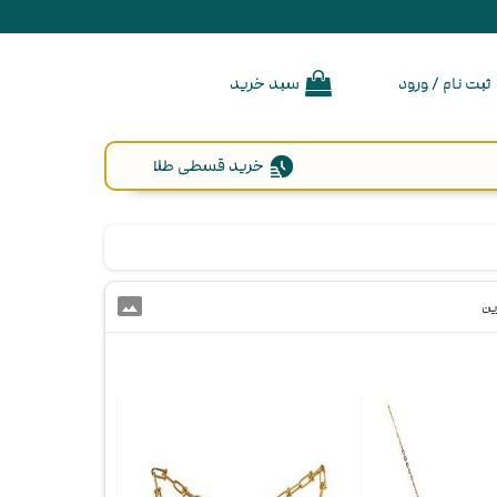
ثبت نام / ورود
سبد خرید
خرید قسطی طلا
photo_size_select_actual
رین