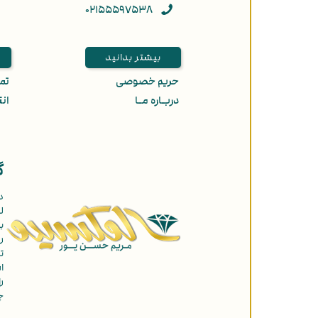
۰۲۱۵۵۵۹۷۵۳۸
بیشتر بدانید
حریم خصوصی
تمـ
دربـاره مـا
انت
گ
د
ل
ب
ر
ت
ا
ر
چ