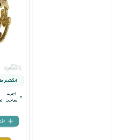
انگشتر طل
اجرت
ساخت
د
add
delete
remove