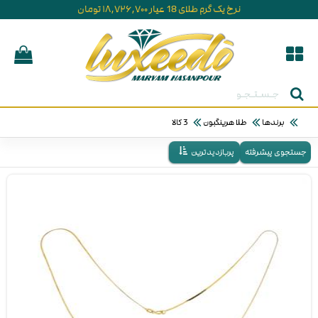
نرخ یک گرم طلای 18 عیار ۱۸,۷۲۶,۷۰۰ تومان
جستجو
برندها
طلا هرینگبون
3 کالا
جستجوی پیشرفته
پربازدیدترین