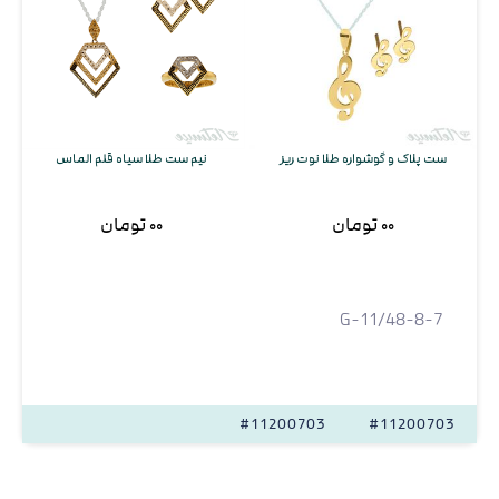
ست پلاک و گوشواره طلا نوت ریز
نیم ست طلا سیاه قلم الماس
ست
۰۰ تومان
۰۰ تومان
G-11/48-8-7
#11200703
#11200703