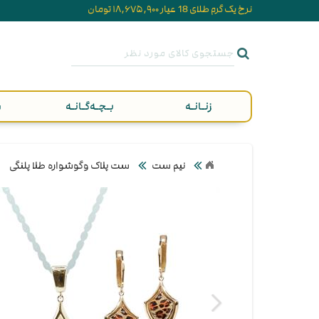
نرخ یک گرم طلای 18 عیار ۱۸,۶۷۵,۹۰۰ تومان
زنـانـه
بـچـه‌گـانـه
م
نیم ست
ست پلاک وگوشواره طلا پلنگی