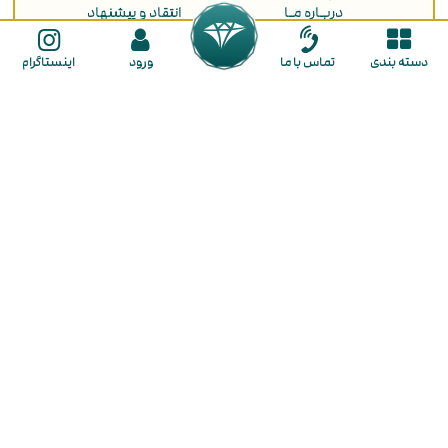
دربـاره مـا
انتقاد و پیشنهاد
ثبت سفارش
دسته بندی
تماس با ما
ورود
اینستاگرام
راهنمای ثبت نام
راهنمای خرید
ما را در شبکه های اجتماعی دنبال کنید
گالـری طـلا لـوکسیـدو
در گالری لوکسیدو با تنوع بی نظیر و قیمت مناسب هر آنچه از طلا نیاز دارید در
اختیار شما قرار میگیرد. از بزرگترین مزایای خرید طلا در لوکسیدو فراهم کردن
شرایط خرید به صورت
نقد و اقساط
برای شما عزیزان است. همچنین این
مجموعه کسب تجربه خریدی لذت بخش و رضایت مشتریان را جزو اهداف
اصلی خود قرار داده است. شما در گالری لوکسیدو با تنوع بی نظیری از طلای
لوکس و مینیمال روبرو خواهید شد که شامل
گوشواره
،
گردنبند
،
پلاک
،
زنجیر
،
دستبند
،
انگشتر
،
نیم ست
و
سرویس طلا
می باشند و سعی بر این بوده که