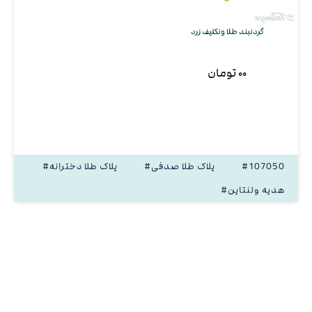
گردنبند طلا ونکلیف زرد
۰۰ تومان
#107050
#پلاک طلا صدفی
#پلاک طلا دخترانه
#هدیه ولنتاین