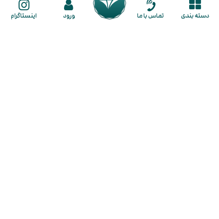
ثبت سفارش
دسته بندی
تماس با ما
ورود
اینستاگرام
راهنمای ثبت نام
راهنمای خرید
ما را در شبکه های اجتماعی دنبال کنید
گالـری طـلا لـوکسیـدو
در گالری لوکسیدو با تنوع بی نظیر و قیمت مناسب هر آنچه از طلا نیاز دارید در
اختیار شما قرار میگیرد. از بزرگترین مزایای خرید طلا در لوکسیدو فراهم کردن
شرایط خرید به صورت
نقد و اقساط
برای شما عزیزان است. همچنین این
مجموعه کسب تجربه خریدی لذت بخش و رضایت مشتریان را جزو اهداف
اصلی خود قرار داده است. شما در گالری لوکسیدو با تنوع بی نظیری از طلای
لوکس و مینیمال روبرو خواهید شد که شامل
گوشواره
،
گردنبند
،
پلاک
،
زنجیر
،
دستبند
،
انگشتر
،
نیم ست
و
سرویس طلا
می باشند و سعی بر این بوده که
تمامی سلیقه ها را پوشش دهیم و سبک های مدرن، کلاسیک و ظریف را در تنوع