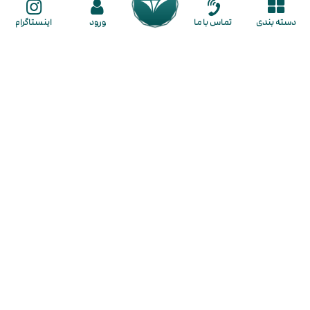
ثبت سفارش
دسته بندی
تماس با ما
ورود
اینستاگرام
راهنمای ثبت نام
راهنمای خرید
ما را در شبکه های اجتماعی دنبال کنید
گالـری طـلا لـوکسیـدو
در گالری لوکسیدو با تنوع بی نظیر و قیمت مناسب هر آنچه از طلا نیاز دارید در
اختیار شما قرار میگیرد. از بزرگترین مزایای خرید طلا در لوکسیدو فراهم کردن
شرایط خرید به صورت
نقد و اقساط
برای شما عزیزان است. همچنین این
مجموعه کسب تجربه خریدی لذت بخش و رضایت مشتریان را جزو اهداف
اصلی خود قرار داده است. شما در گالری لوکسیدو با تنوع بی نظیری از طلای
لوکس و مینیمال روبرو خواهید شد که شامل
گوشواره
،
گردنبند
،
پلاک
،
زنجیر
،
دستبند
،
انگشتر
،
نیم ست
و
سرویس طلا
می باشند و سعی بر این بوده که
تمامی سلیقه ها را پوشش دهیم و سبک های مدرن، کلاسیک و ظریف را در تنوع