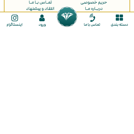
حریم خصوصی
تمـاس بـا مـا
دربـاره مـا
انتقاد و پیشنهاد
ثبت سفارش
دسته بندی
تماس با ما
راهنمای ثبت نام
ورود
اینستاگرام
راهنمای خرید
ما را در شبکه های اجتماعی دنبال کنید
گالـری طـلا لـوکسیـدو
در گالری لوکسیدو با تنوع بی نظیر و قیمت مناسب هر آنچه از طلا نیاز دارید در
اختیار شما قرار میگیرد. از بزرگترین مزایای خرید طلا در لوکسیدو فراهم کردن
شرایط خرید به صورت
نقد و اقساط
برای شما عزیزان است. همچنین این
مجموعه کسب تجربه خریدی لذت بخش و رضایت مشتریان را جزو اهداف
اصلی خود قرار داده است. شما در گالری لوکسیدو با تنوع بی نظیری از طلای
لوکس و مینیمال روبرو خواهید شد که شامل
گوشواره
،
گردنبند
،
پلاک
،
زنجیر
،