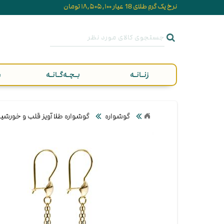
نرخ یک گرم طلای 18 عیار ۱۸,۵۰۵,۱۰۰ تومان
زنـانـه
بـچـه‌گـانـه
م
گوشواره
گوشواره طلا آویز قلب و خورشی