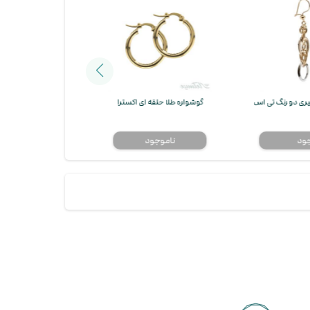
جیری دو رنگ تی اس
گوشواره طلا حلقه ای اکسترا
گوشواره طلا حلقه 