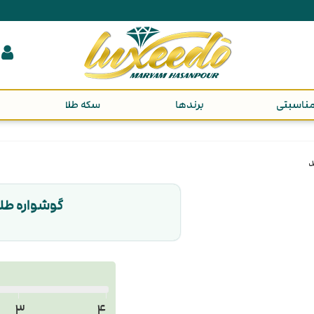
ناسبتی
برندها
سکه طلا
د
گوشواره طلا
۳
۴