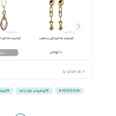
ه ای البرنادو درشت
گوشواره طلا آویز گوی و مکعب
گوشواره طلا آویز 
۰۰ تومان
G-2/45-8-7
#10503508
#گوشواره طلا زنانه
#گوشوا