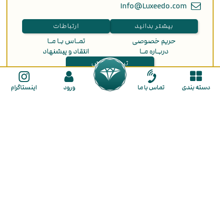
Info@Luxeedo.com
بیشتر بدانید
ارتباطات
حریم خصوصی
تمـاس بـا مـا
دربـاره مـا
انتقاد و پیشنهاد
ثبت سفارش
راهنمای ثبت نام
دسته بندی
تماس با ما
ورود
اینستاگرام
راهنمای خرید
ما را در شبکه های اجتماعی دنبال کنید
گالـری طـلا لـوکسیـدو
در گالری لوکسیدو با تنوع بی نظیر و قیمت مناسب هر آنچه از طلا نیاز دارید در
اختیار شما قرار میگیرد. از بزرگترین مزایای خرید طلا در لوکسیدو فراهم کردن
شرایط خرید به صورت
نقد و اقساط
برای شما عزیزان است. همچنین این