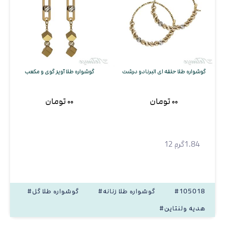
گوشواره طلا حلقه ای البرنادو درشت
گوشواره طلا آویز گوی و مکعب
۰۰ تومان
۰۰ تومان
1.84گرم 12
#105018
#گوشواره طلا زنانه
#گوشواره طلا گل
#هدیه ولنتاین