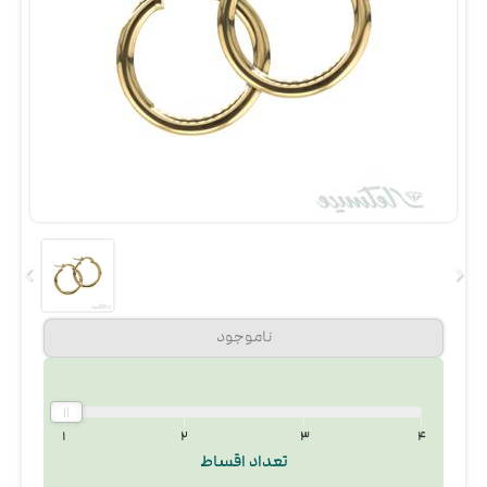
۱
۲
۳
۴
تعداد اقساط