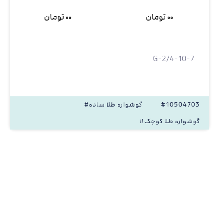
۰۰ تومان
۰۰ تومان
G-2/4-10-7
#10504703
#گوشواره طلا ساده
#گوشواره طلا کوچک